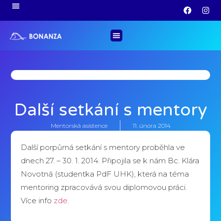
Další setkání s mentory
Mentorská asistence
11. února 2014
Další porpůrná setkání s mentory proběhla ve
dnech 27. – 30. 1. 2014. Připojila se k nám Bc. Klára
Novotná (studentka PdF UHK), která na téma
mentoring zpracovává svou diplomovou práci.
Více info
zde
.