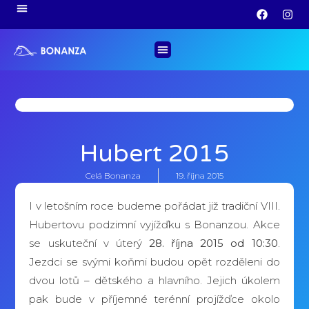
Hubert 2015
Celá Bonanza
19. října 2015
I v letošním roce budeme pořádat již tradiční VIII.
Hubertovu podzimní vyjížďku s Bonanzou. Akce
se uskuteční v úterý
28. října 2015 od 10:30
.
Jezdci se svými koňmi budou opět rozděleni do
dvou lotů – dětského a hlavního. Jejich úkolem
pak bude v příjemné terénní projížďce okolo