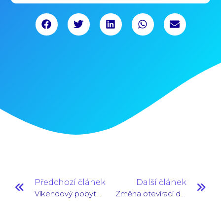
Předchozí článek
Další článek
Víkendový pobyt pro mentory
Změna otevírací doby