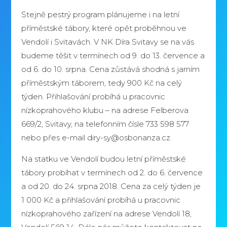
Stejně pestrý program plánujeme i na letní
příměstské tábory, které opět proběhnou ve
Vendolí i Svitavách. V NK Díra Svitavy se na vás
budeme těšit v termínech od 9. do 13. července a
od 6. do 10. srpna. Cena zůstává shodná s jarním
příměstským táborem, tedy 900 Kč na celý
týden. Přihlašování probíhá u pracovnic
nízkoprahového klubu – na adrese Felberova
669/2, Svitavy, na telefonním čísle 733 598 577
nebo přes e-mail diry-sy@osbonanza.cz.
Na statku ve Vendolí budou letní příměstské
tábory probíhat v termínech od 2. do 6. července
a od 20. do 24. srpna 2018. Cena za celý týden je
1 000 Kč a přihlašování probíhá u pracovnic
nízkoprahového zařízení na adrese Vendolí 18,