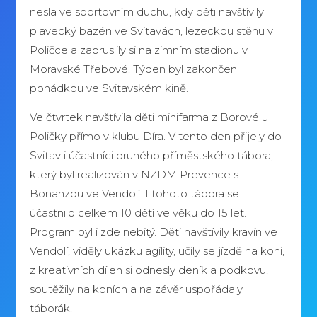
nesla ve sportovním duchu, kdy děti navštívily
plavecký bazén ve Svitavách, lezeckou stěnu v
Poličce a zabruslily si na zimním stadionu v
Moravské Třebové. Týden byl zakončen
pohádkou ve Svitavském kině.
Ve čtvrtek navštívila děti minifarma z Borové u
Poličky přímo v klubu Díra. V tento den přijely do
Svitav i účastníci druhého příměstského tábora,
který byl realizován v NZDM Prevence s
Bonanzou ve Vendolí. I tohoto tábora se
účastnilo celkem 10 dětí ve věku do 15 let.
Program byl i zde nebitý. Děti navštívily kravín ve
Vendolí, viděly ukázku agility, učily se jízdě na koni,
z kreativních dílen si odnesly deník a podkovu,
soutěžily na koních a na závěr uspořádaly
táborák.