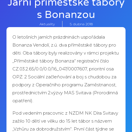
Jarní příměstské tábory
s Bonanzou
Aktuality
5. dubna 2018
O letošních jarních prázdninách uspořádala
Bonanza Vendolí, z.ú. dva příměstské tábory pro
děti. Oba tábory byly realizovány v rámci projektu
„Příměstské tábory Bonanza“ registrační číslo
CZ.03.2.65/0.0/0.0/16_047/0007607, prioritní osa
OPZ: 2 Sociální začleňování a boj s chudobou za
podpory z Operačního programu Zaměstnanost,
prostřednictvím 2.výzvy MAS Svitava (Prorodinná
opatření).
Pod vedením pracovnic z NZDM NK Díra Svitavy
zažilo 10 dětí ve věku do 15 let tábor s názvem
„Vzhůru za dobrodružstvím“. První část týdne se