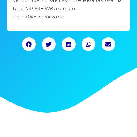
Vendolí 569 14. Dále nás můžete kontaktovat na
tel. č.: 733 598 578 a e-mailu:
statek@osbonanza.cz.