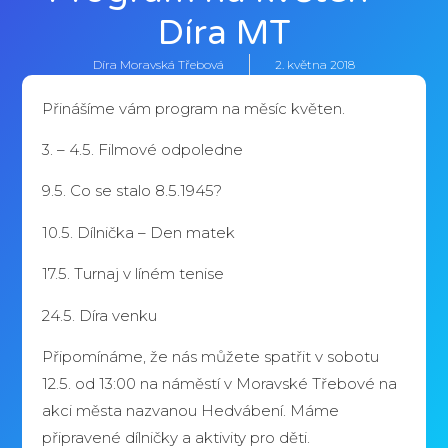
Díra MT
Díra Moravská Třebová
2. května 2018
Přinášíme vám program na měsíc květen.
3. – 4.5. Filmové odpoledne
9.5. Co se stalo 8.5.1945?
10.5. Dílnička – Den matek
17.5. Turnaj v líném tenise
24.5. Díra venku
Připomínáme, že nás můžete spatřit v sobotu
12.5. od 13:00 na náměstí v Moravské Třebové na
akci města nazvanou Hedvábení. Máme
připravené dílničky a aktivity pro děti.