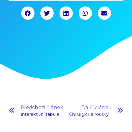
Předchozí článek
Další článek
Interaktivní tabule
Chirurgické roušky z potravinové banky Pardubického kraje