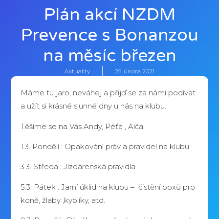
Plán akcí NZDM
Prevence s Bonanzou
na měsíc březen
Aktuality
25. února 2021
Máme tu jaro, neváhej a přijď se za námi podívat
a užít si krásné slunné dny u nás na klubu.
Těšíme se na Vás Andy, Péťa , Alča.
1.3.
Pondělí :
Opakování práv a pravidel
na klubu
3.3.
Středa :
Jízdárenská
pravidla
5.3.
Pátek :
Jarní úklid na
klubu
– čistění
boxů pro
koně,
žlaby ,
kyblíky
,
atd.