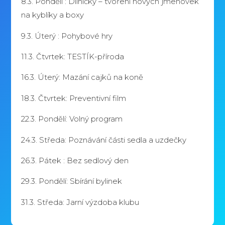
8.3.
Pondělí :
Dílničky – tvoření
nových jmenovek
na kyblíky a boxy
9.3.
Úterý :
Pohybové hry
11.3.
Čtvrtek
: TESTÍK-příroda
16.3.
Úterý
: Mazání
cajků
na koně
18.3.
Čtvrtek
: Preventivní film
22.3.
Pondělí
: Volný program
24.3.
Středa
: Poznávání části sedla a uzdečky
26.3.
Pátek :
Bez sedlový
den
29.3.
Pondělí
: Sbírání bylinek
31.3.
Středa
: Jarní výzdoba klubu